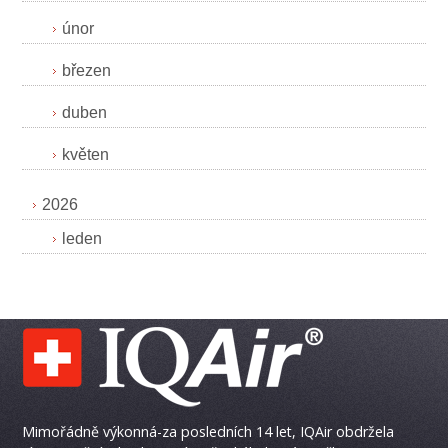
únor
březen
duben
květen
2026
leden
Mimořádně výkonná-za posledních 14 let, IQAir obdržela