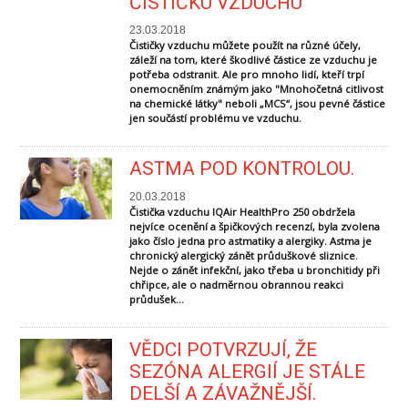
ČISTIČKU VZDUCHU
23.03.2018
Čističky vzduchu můžete použít na různé účely,
záleží na tom, které škodlivé částice ze vzduchu je
potřeba odstranit. Ale pro mnoho lidí, kteří trpí
onemocněním známým jako "Mnohočetná citlivost
na chemické látky" neboli „MCS“, jsou pevné částice
jen součástí problému ve vzduchu.
ASTMA POD KONTROLOU.
20.03.2018
Čistička vzduchu IQAir HealthPro 250 obdržela
nejvíce ocenění a špičkových recenzí, byla zvolena
jako číslo jedna pro astmatiky a alergiky. Astma je
chronický alergický zánět průduškové sliznice.
Nejde o zánět infekční, jako třeba u bronchitidy při
chřipce, ale o nadměrnou obrannou reakci
průdušek...
VĚDCI POTVRZUJÍ, ŽE
SEZÓNA ALERGIÍ JE STÁLE
DELŠÍ A ZÁVAŽNĚJŠÍ.