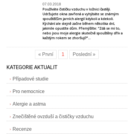
07.03.2018
Používáte čističku vzduchu v ložnici častěji.
Udržujete okna zavřená a vyhýbáte se známým
spouštěčům jarních alergií kdykoli a kdekoli.
Kýchání ale stejně začne během několika dní,
jakmile opustíte dům. Přemýšlíte: "Zdá se mi to,
nebo jsou moje alergie skutečně spouštěny dřív a
každým rokem se zhoršují?"...
« První
1
Poslední »
KATEGORIE AKTUALIT
Případové studie
Pro nemocnice
Alergie a astma
Znečištěné ovzduší a čističky vzduchu
Recenze