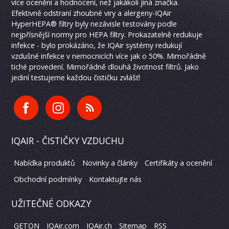
více ocenění a hodnocení, než jakákoli jiná značka.
Efektivně odstraní zhoubné viry a alergeny-IQAir
HyperHEPA® filtry byly nezávisle testovány podle
nejpřísnější normy pro HEPA filtry. Prokazatelně redukuje
infekce - bylo prokázáno, že IQAir systémy redukují
vzdušné infekce v nemocnicích více jak o 50%. Mimořádně
tiché provedení. Mimořádně dlouhá životnost filtrů. Jako
jediní testujeme každou čističku zvlášť!
IQAIR - ČISTIČKY VZDUCHU
Nabídka produktů
Novinky a články
Certifikáty a ocenění
Obchodní podmínky
Kontaktujte nás
UŽITEČNÉ ODKAZY
GETON
IQAir.com
IQAir.ch
Sitemap
RSS