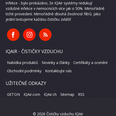
infekce - bylo prokázáno, že IQAir systémy redukují
vzdušné infekce v nemocnicích více jak o 50%. Mimořádně
tiché provedení. Mimořádně dlouhá životnost filtrů. Jako
jediní testujeme každou čističku zvlášť!
IQAIR - ČISTIČKY VZDUCHU
Nabídka produktů
Novinky a články
Certifikáty a ocenění
Obchodní podmínky
Kontaktujte nás
UŽITEČNÉ ODKAZY
GETON
IQAir.com
IQAir.ch
Sitemap
RSS
©
2026 Čističky vzduchu IQAir