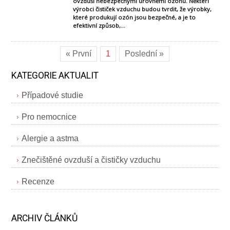
ovzduší nebezpečnými úrovněmi ozonu. Někteří
výrobci čističek vzduchu budou tvrdit, že výrobky,
které produkují ozón jsou bezpečné, a je to
efektivní způsob,...
« První
1
Poslední »
KATEGORIE AKTUALIT
Případové studie
Pro nemocnice
Alergie a astma
Znečištěné ovzduší a čističky vzduchu
Recenze
ARCHIV ČLÁNKŮ