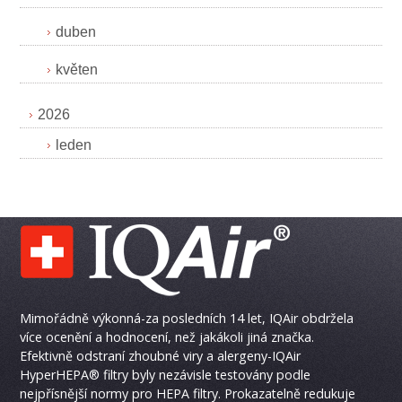
duben
květen
2026
leden
Mimořádně výkonná-za posledních 14 let, IQAir obdržela
více ocenění a hodnocení, než jakákoli jiná značka.
Efektivně odstraní zhoubné viry a alergeny-IQAir
HyperHEPA® filtry byly nezávisle testovány podle
nejpřísnější normy pro HEPA filtry. Prokazatelně redukuje