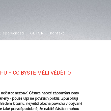
O společnosti
GETON
Kontakt
HU – CO BYSTE MĚLI VĚDĚT O
 nečistot nezbaví. Částice nabité zápornými ionty
něny - pouze ulpí na površích poblíž. Způsobují
Vzhledem k tomu, největší plocha povrchu v obývané
e, je také pravděpodobné, že nabité částice mohou