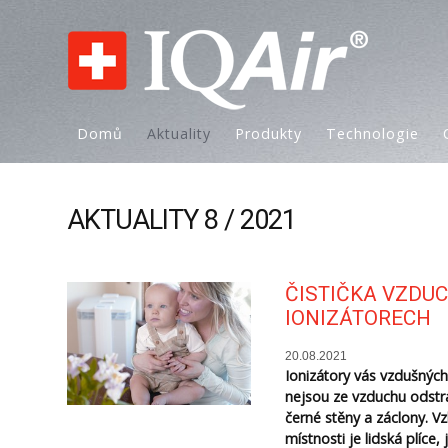
Domů
Aktuality
Produkty
Technologie
AKTUALITY 8 / 2021
ČISTIČKA VZDUC
IONIZÁTORECH
20.08.2021
Ionizátory vás vzdušných
nejsou ze vzduchu odstra
černé stěny a záclony. 
místnosti je lidská plíc