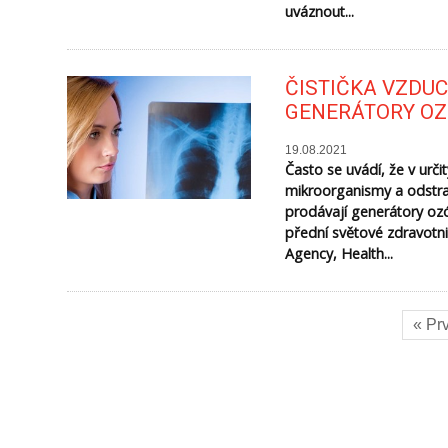
uváznout...
ČISTIČKA VZDUC
GENERÁTORY OZ
19.08.2021
Často se uvádí, že v urč
mikroorganismy a odstra
prodávají generátory ozó
přední světové zdravotni
Agency, Health...
« Pr