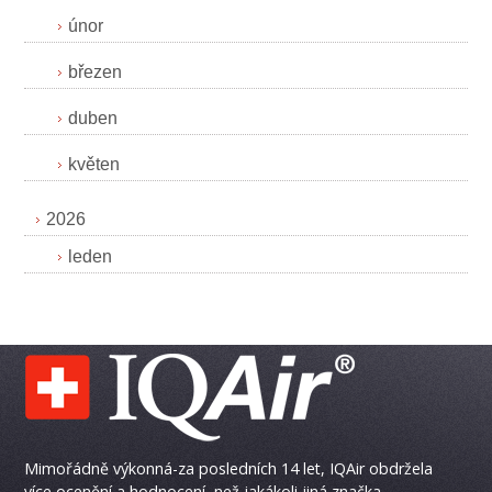
únor
březen
duben
květen
2026
leden
Mimořádně výkonná-za posledních 14 let, IQAir obdržela
více ocenění a hodnocení, než jakákoli jiná značka.