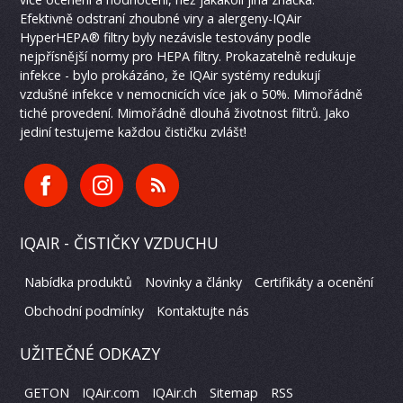
Efektivně odstraní zhoubné viry a alergeny-IQAir
HyperHEPA® filtry byly nezávisle testovány podle
nejpřísnější normy pro HEPA filtry. Prokazatelně redukuje
infekce - bylo prokázáno, že IQAir systémy redukují
vzdušné infekce v nemocnicích více jak o 50%. Mimořádně
tiché provedení. Mimořádně dlouhá životnost filtrů. Jako
jediní testujeme každou čističku zvlášť!
IQAIR - ČISTIČKY VZDUCHU
Nabídka produktů
Novinky a články
Certifikáty a ocenění
Obchodní podmínky
Kontaktujte nás
UŽITEČNÉ ODKAZY
GETON
IQAir.com
IQAir.ch
Sitemap
RSS