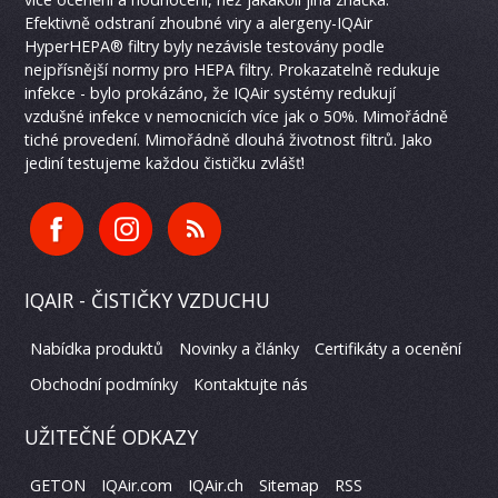
Efektivně odstraní zhoubné viry a alergeny-IQAir
HyperHEPA® filtry byly nezávisle testovány podle
nejpřísnější normy pro HEPA filtry. Prokazatelně redukuje
infekce - bylo prokázáno, že IQAir systémy redukují
vzdušné infekce v nemocnicích více jak o 50%. Mimořádně
tiché provedení. Mimořádně dlouhá životnost filtrů. Jako
jediní testujeme každou čističku zvlášť!
IQAIR - ČISTIČKY VZDUCHU
Nabídka produktů
Novinky a články
Certifikáty a ocenění
Obchodní podmínky
Kontaktujte nás
UŽITEČNÉ ODKAZY
GETON
IQAir.com
IQAir.ch
Sitemap
RSS