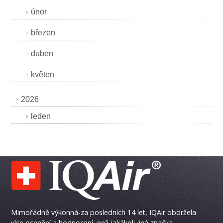
únor
březen
duben
květen
2026
leden
Mimořádně výkonná-za posledních 14 let, IQAir obdržela
více ocenění a hodnocení, než jakákoli jiná značka.