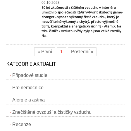
06.10.2023
60 let zkušeností s čištěním vzduchu v interiéru
umožnilo společnosti IQAir vytvořit skutečný game-
changer - vysoce výkonný čistič vzduchu, který je
neuvěřitelně výkonný a chytrý, přesto výjimečně
tichý, kompaktní a energeticky účinný - Atem X. Na
trhu čističek vzduchu vždy byly a jsou velké rozdíly.
Na...
« První
1
Poslední »
KATEGORIE AKTUALIT
Případové studie
Pro nemocnice
Alergie a astma
Znečištěné ovzduší a čističky vzduchu
Recenze