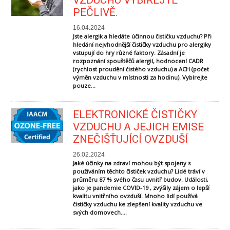
PEČLIVĚ.
16.04.2024
Jste alergik a hledáte účinnou čističku vzduchu? Při
hledání nejvhodnější čističky vzduchu pro alergiky
vstupují do hry různé faktory. Zásadní je
rozpoznání spouštěčů alergií, hodnocení CADR
(rychlost proudění čistého vzduchu) a ACH (počet
výměn vzduchu v místnosti za hodinu). Vybírejte
pouze...
ELEKTRONICKÉ ČISTIČKY
VZDUCHU A JEJICH EMISE
ZNEČIŠŤUJÍCÍ OVZDUŠÍ
26.02.2024
Jaké účinky na zdraví mohou být spojeny s
používáním těchto čističek vzduchu? Lidé tráví v
průměru 87 % svého času uvnitř budov. Události,
jako je pandemie COVID-19 , zvýšily zájem o lepší
kvalitu vnitřního ovzduší. Mnoho lidí používá
čističky vzduchu ke zlepšení kvality vzduchu ve
svých domovech....