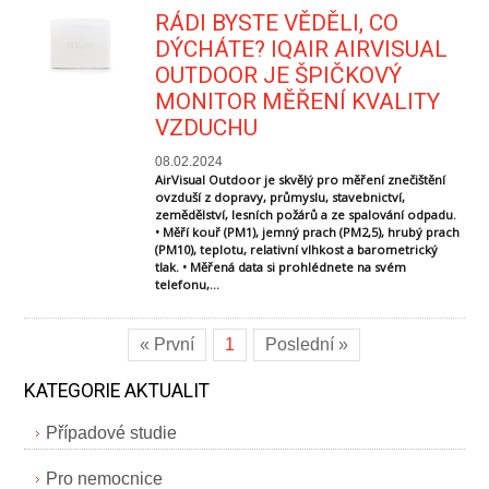
RÁDI BYSTE VĚDĚLI, CO
DÝCHÁTE? IQAIR AIRVISUAL
OUTDOOR JE ŠPIČKOVÝ
MONITOR MĚŘENÍ KVALITY
VZDUCHU
08.02.2024
AirVisual Outdoor je skvělý pro měření znečištění
ovzduší z dopravy, průmyslu, stavebnictví,
zemědělství, lesních požárů a ze spalování odpadu.
• Měří kouř (PM1), jemný prach (PM2,5), hrubý prach
(PM10), teplotu, relativní vlhkost a barometrický
tlak. • Měřená data si prohlédnete na svém
telefonu,...
« První
1
Poslední »
KATEGORIE AKTUALIT
Případové studie
Pro nemocnice