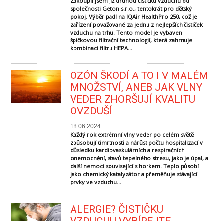
Zakoupil jsem již druhou čističku vzduchu od
společnosti Geton s.r.o., tentokrát pro dětský
pokoj. Výběr padl na IQAir HealthPro 250, což je
zařízení považované za jednu z nejlepších čističek
vzduchu na trhu. Tento model je vybaven
špičkovou filtrační technologií, která zahrnuje
kombinaci filtru HEPA...
OZÓN ŠKODÍ A TO I V MALÉM
MNOŽSTVÍ, ANEB JAK VLNY
VEDER ZHORŠUJÍ KVALITU
OVZDUŠÍ
18.06.2024
Každý rok extrémní vlny veder po celém světě
způsobují úmrtnosti a nárůst počtu hospitalizací v
důsledku kardiovaskulárních a respiračních
onemocnění, stavů tepelného stresu, jako je úpal, a
další nemoci související s horkem. Teplo působí
jako chemický katalyzátor a přeměňuje stávající
prvky ve vzduchu...
ALERGIE? ČISTIČKU
VZDUCHU VYBÍREJTE