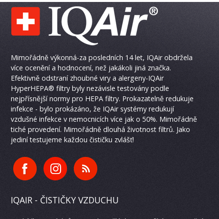
Mimořádně výkonná-za posledních 14 let, IQAir obdržela
více ocenění a hodnocení, než jakákoli jiná značka.
Efektivně odstraní zhoubné viry a alergeny-IQAir
HyperHEPA® filtry byly nezávisle testovány podle
nejpřísnější normy pro HEPA filtry. Prokazatelně redukuje
infekce - bylo prokázáno, že IQAir systémy redukují
vzdušné infekce v nemocnicích více jak o 50%. Mimořádně
tiché provedení. Mimořádně dlouhá životnost filtrů. Jako
jediní testujeme každou čističku zvlášť!
IQAIR - ČISTIČKY VZDUCHU