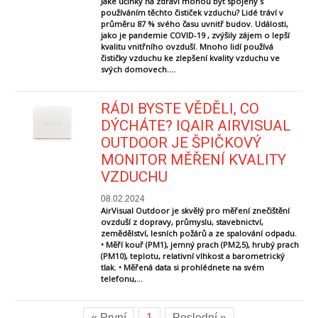
Jaké účinky na zdraví mohou být spojeny s
používáním těchto čističek vzduchu? Lidé tráví v
průměru 87 % svého času uvnitř budov. Události,
jako je pandemie COVID-19 , zvýšily zájem o lepší
kvalitu vnitřního ovzduší. Mnoho lidí používá
čističky vzduchu ke zlepšení kvality vzduchu ve
svých domovech....
RÁDI BYSTE VĚDĚLI, CO
DÝCHÁTE? IQAIR AIRVISUAL
OUTDOOR JE ŠPIČKOVÝ
MONITOR MĚŘENÍ KVALITY
VZDUCHU
08.02.2024
AirVisual Outdoor je skvělý pro měření znečištění
ovzduší z dopravy, průmyslu, stavebnictví,
zemědělství, lesních požárů a ze spalování odpadu.
• Měří kouř (PM1), jemný prach (PM2,5), hrubý prach
(PM10), teplotu, relativní vlhkost a barometrický
tlak. • Měřená data si prohlédnete na svém
telefonu,...
« První
1
Poslední »