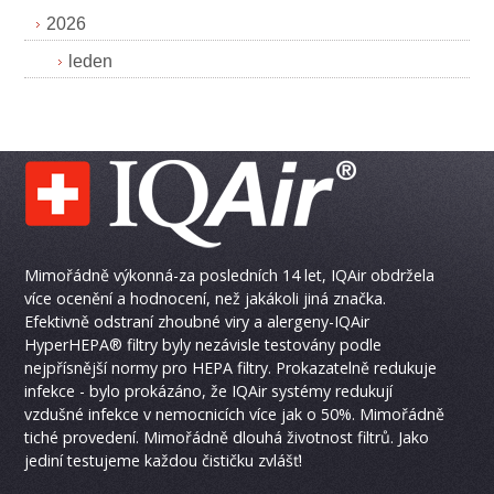
2026
leden
Mimořádně výkonná-za posledních 14 let, IQAir obdržela
více ocenění a hodnocení, než jakákoli jiná značka.
Efektivně odstraní zhoubné viry a alergeny-IQAir
HyperHEPA® filtry byly nezávisle testovány podle
nejpřísnější normy pro HEPA filtry. Prokazatelně redukuje
infekce - bylo prokázáno, že IQAir systémy redukují
vzdušné infekce v nemocnicích více jak o 50%. Mimořádně
tiché provedení. Mimořádně dlouhá životnost filtrů. Jako
jediní testujeme každou čističku zvlášť!