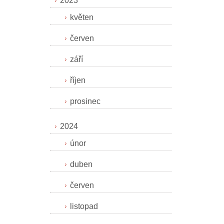
2023
květen
červen
září
říjen
prosinec
2024
únor
duben
červen
listopad