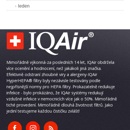
leden
Mimořádně výkonná-za posledních 14 let, IQAir obdržela
více ocenění a hodnocení, než jakákoli jiná značka.
Efektivně odstraní zhoubné viry a alergeny-IQAir
HyperHEPA® filtry byly nezávisle testovány podle
nejpřísnější normy pro HEPA filtry. Prokazatelně redukuje
infekce - bylo prokázáno, že IQAir systémy redukují
vzdušné infekce v nemocnicích více jak o 50%. Mimořádně
tiché provedení. Mimořádně dlouhá životnost filtrů. Jako
jediní testujeme každou čističku zvlášť!