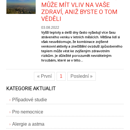
MŮŽE MÍT VLIV NA VAŠE
ZDRAVÍ, ANIŽ BYSTE O TOM
VĚDĚLI
03.08.2022
Vyšší teploty a delší dny často vyžadují více času
stráveného venku v letních měsících. Většina lidí si
však neuvědomuje, že kombinace zvýšené
venkovní aktivity a znečištění ovzduší způsobeného
teplem může vést ke zvýšeným zdravotním
rizikům. Je důležité porozumět neviditelným
hrozbám, které se v této...
« První
1
Poslední »
KATEGORIE AKTUALIT
Případové studie
Pro nemocnice
Alergie a astma