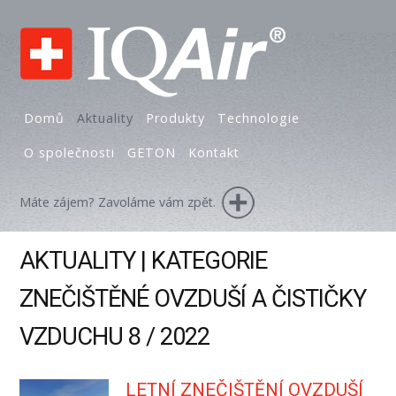
Domů
Aktuality
Produkty
Technologie
O společnosti
GETON
Kontakt
Máte zájem? Zavoláme vám zpět.
AKTUALITY | KATEGORIE
ZNEČIŠTĚNÉ OVZDUŠÍ A ČISTIČKY
VZDUCHU 8 / 2022
LETNÍ ZNEČIŠTĚNÍ OVZDUŠÍ