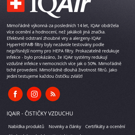
Mimořádně výkonná-za posledních 14 let, IQAir obdržela
více ocenění a hodnocení, než jakákoli jiná značka.
Efektivně odstraní zhoubné viry a alergeny-IQAir
HyperHEPA® filtry byly nezávisle testovány podle
nejpřísnější normy pro HEPA filtry. Prokazatelně redukuje
infekce - bylo prokázáno, že IQAir systémy redukují
vzdušné infekce v nemocnicích více jak o 50%. Mimořádně
tiché provedení. Mimořádně dlouhá životnost filtrů. Jako
jediní testujeme každou čističku zvlášť!
IQAIR - ČISTIČKY VZDUCHU
Nabídka produktů
Novinky a články
Certifikáty a ocenění