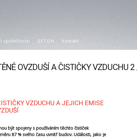
O společnosti
GETON
Kontakt
TĚNÉ OVZDUŠÍ A ČISTIČKY VZDUCHU 2 
ISTIČKY VZDUCHU A JEJICH EMISE
VZDUŠÍ
hou být spojeny s používáním těchto čističek
ůměru 87 % svého času uvnitř budov. Události, jako je