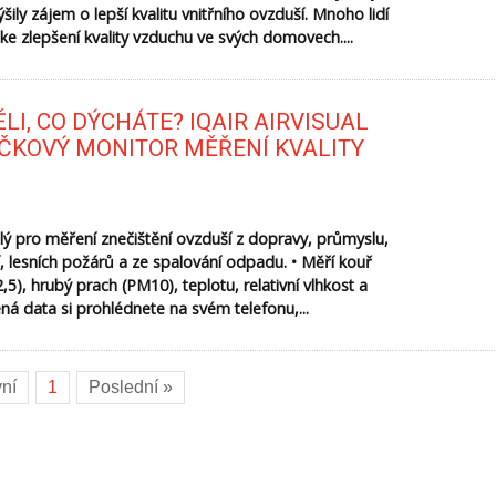
ily zájem o lepší kvalitu vnitřního ovzduší. Mnoho lidí
 ke zlepšení kvality vzduchu ve svých domovech....
LI, CO DÝCHÁTE? IQAIR AIRVISUAL
IČKOVÝ MONITOR MĚŘENÍ KVALITY
ělý pro měření znečištění ovzduší z dopravy, průmyslu,
í, lesních požárů a ze spalování odpadu. • Měří kouř
5), hrubý prach (PM10), teplotu, relativní vlhkost a
ná data si prohlédnete na svém telefonu,...
vní
1
Poslední »