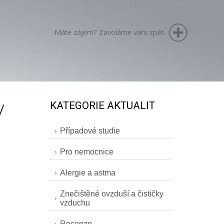
Máte zájem? Zavoláme vám zpět.
KATEGORIE AKTUALIT
/
Případové studie
Pro nemocnice
Alergie a astma
Znečištěné ovzduší a čističky
vzduchu
Recenze