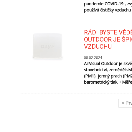
pandemie COVID-19 , zvýš
používá čističky vzduchu
RÁDI BYSTE VĚDĚ
OUTDOOR JE ŠP
VZDUCHU
08.02.2024
AirVisual Outdoor je skv
stavebnictví, zemědělstv
(PM1), jemný prach (PM2,
barometrický tlak. • Měře
« Pr