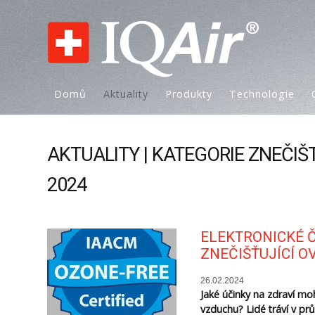
Domů
Aktuality
Produkty
Technologie
AKTUALITY | KATEGORIE ZNEČIŠ
2024
ELEKTRONICKÉ Č
ZNEČIŠŤUJÍCÍ O
26.02.2024
Jaké účinky na zdraví mo
vzduchu? Lidé tráví v pr