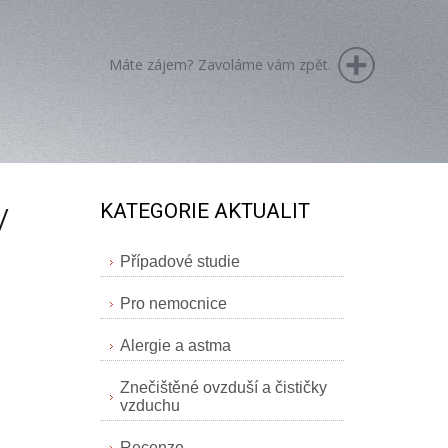
Máte zájem? Zavoláme vám zpět.
KATEGORIE AKTUALIT
/
Případové studie
Pro nemocnice
Alergie a astma
Znečištěné ovzduší a čističky
vzduchu
Recenze