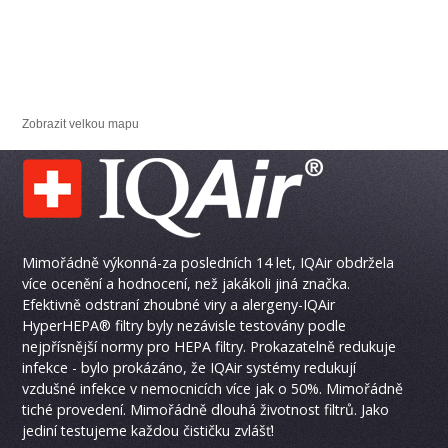
Zobrazit velkou mapu
Mimořádně výkonná-za posledních 14 let, IQAir obdržela
více ocenění a hodnocení, než jakákoli jiná značka.
Efektivně odstraní zhoubné viry a alergeny-IQAir
HyperHEPA® filtry byly nezávisle testovány podle
nejpřísnější normy pro HEPA filtry. Prokazatelně redukuje
infekce - bylo prokázáno, že IQAir systémy redukují
vzdušné infekce v nemocnicích více jak o 50%. Mimořádně
tiché provedení. Mimořádně dlouhá životnost filtrů. Jako
jediní testujeme každou čističku zvlášť!