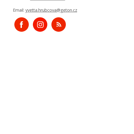
Email:
yvetta.hrubcova@geton.cz